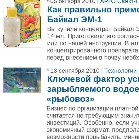
05 октября 2010 |
АРГО Санкт-П
Как правильно прим
Байкал ЭМ-1
Вы купили концентрат Байкал 
14 мл. Приготовили его соглас
или по нашей инструкции. В ито
концентрированного препарата
перед внесением в почву необх
13 сентября 2010 |
Технологии
Ключевой фактор ус
зарыбляемого водое
«рыбовоз»
Бизнес по организации платно
считается не требующим значи
инвестиций. Особенно, если у
экономичный формат, предпол
возможности порыбачить, мин