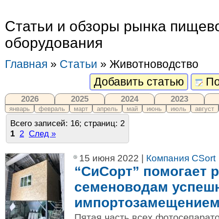
Статьи и обзоры рынка пищево
оборудования
Главная
»
Статьи
» Животноводство
Добавить статью
По
2026
2025
2024
2023
январь
февраль
март
апрель
май
июнь
июль
август
Всего записей: 16; страниц: 2
1
2
След »
15 июня 2022 |
Компания CSort
“СиСорт” помогает 
семеноводам успешн
импортозамещение
Пятая часть всех фотосепарато