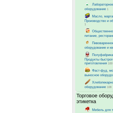
Лабораторно
оборудование
1
Масло, марга
Производство и о
1
Общественно
питание, рестора
Пивоваренно
оборудование и к
Полуфабрика
Продукты быстрог
приготовления
100
Фаст-фуд, м
выносное оборуд
Хлебопекарн
оборудование
108
Торговое обору
этикетка
Мебель для 