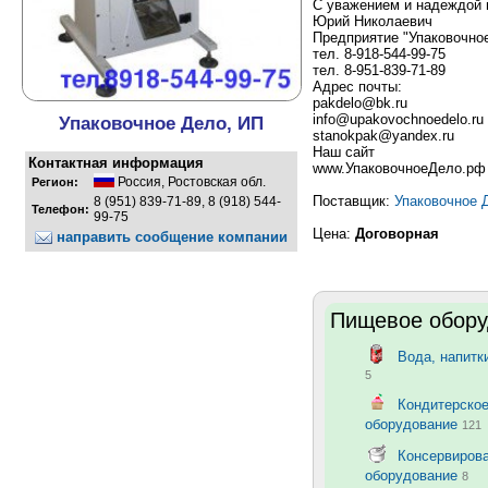
С уважением и надеждой 
Юрий Николаевич
Предприятие "Упаковочное
тел. 8-918-544-99-75
тел. 8-951-839-71-89
Адрес почты:
pakdelo@bk.ru
info@upakovochnoedelo.ru
Упаковочное Дело, ИП
stanokpak@yandex.ru
Наш сайт
Контактная информация
www.УпаковочноеДело.рф
Россия
,
Ростовская обл.
Регион:
Поставщик:
Упаковочное 
8 (951) 839-71-89, 8 (918) 544-
Телефон:
99-75
Цена:
Договорная
направить сообщение компании
Пищевое обору
Вода, напитк
5
Кондитерско
оборудование
121
Консервирова
оборудование
8