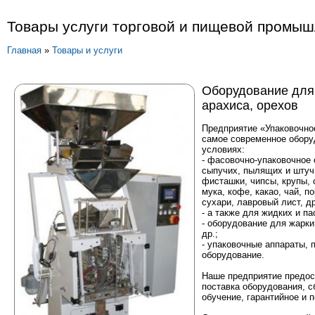
Товары услуги торговой и пищевой промы
Главная
»
Товары и услуги
Оборудование для
арахиса, орехов
Предприятие «Упаковочное
самое современное обору
условиях:
- фасовочно-упаковочное
сыпучих, пылящих и штучн
фисташки, чипсы, крупы, 
мука, кофе, какао, чай, п
сухари, лавровый лист, др
- а также для жидких и п
- оборудование для жарки
др.;
- упаковочные аппараты,
оборудование.
Наше предприятие предос
поставка оборудования, с
обучение, гарантийное и 