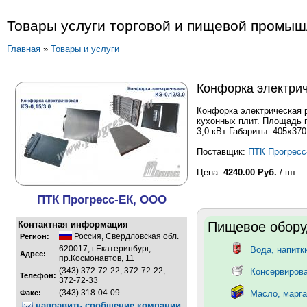
Товары услуги торговой и пищевой промы
Главная
»
Товары и услуги
Конфорка электрич
Конфорка электрическая 
кухонных плит. Площадь п
3,0 кВт Габариты: 405х370
Поставщик:
ПТК Прогресс
Цена:
4240.00 Руб.
/ шт.
ПТК Прогресс-ЕК, ООО
Контактная информация
Пищевое обору
Россия
,
Свердловская обл.
Регион:
620017, г.Екатеринбург,
Вода, напитк
Адрес:
пр.Космонавтов, 11
(343) 372-72-22; 372-72-22;
Консервиров
Телефон:
372-72-33
(343) 318-04-09
Факс:
Масло, марга
направить сообщение компании