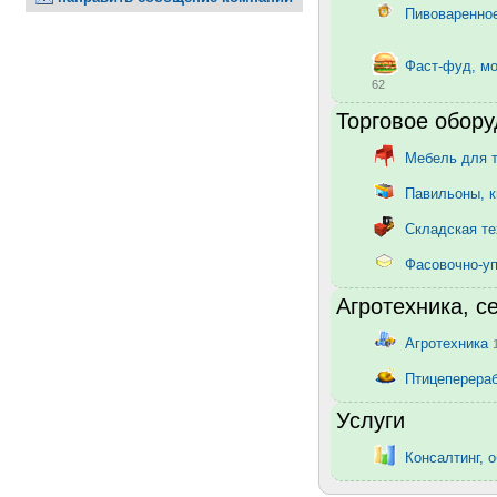
Пивоваренное
Фаст-фуд, м
62
Торговое обору
Мебель для 
Павильоны, 
Складская т
Фасовочно-у
Агротехника, с
Агротехника
Птицеперера
Услуги
Консалтинг, 