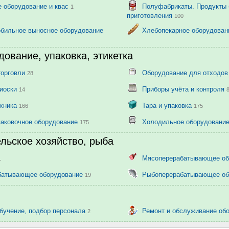
 оборудование и квас
Полуфабрикаты. Продукты 
1
приготовления
100
обильное выносное оборудование
Хлебопекарное оборудова
дование, упаковка, этикетка
торговли
Оборудование для отходо
28
киоски
Приборы учёта и контроля
14
ехника
Тара и упаковка
166
175
паковочное оборудование
Холодильное оборудовани
175
ельское хозяйство, рыба
Мясоперерабатывающее о
1
батывающее оборудование
Рыбоперерабатывающее о
19
обучение, подбор персонала
Ремонт и обслуживание об
2