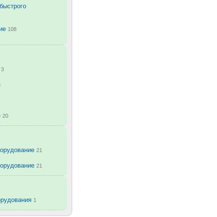
быстрого
ние
108
в
3
8
е
20
борудование
21
борудование
21
орудования
1