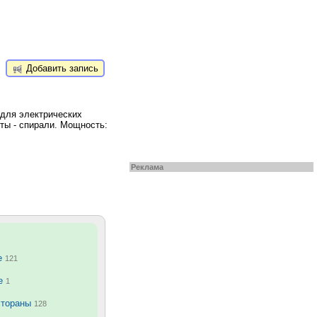
Добавить запись
 для электрических
нты - спирали. Мощность:
Реклама
е
121
ие
1
стораны
128