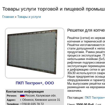
Товары услуги торговой и пищевой промы
Главная
»
Товары и услуги
Решетки для копче
Решётки (сетки) из нерж
копчения и термической о
Решётки изготавливаются
стали допущенной к непо
продуктами. Рамка решёт
процессе эксплуатации. П
небольшими ячейкам (5х5,
рифленая подпрессованая
эксплуатации перемещени
и деформацию сетки в це
30х30 используется свар
Наше предприятие оснащ
оборудованием и гаранит
ПКП Техтрон+, ООО
Мы выпускаем решётки ка
размещения на еврорамах,
заказчика.
Контактная информация
Россия
,
Калужская обл.
Регион:
Поставщик:
ПКП Техтрон+
г. Обнинск, Киевское шоссе 31
Адрес:
+7(919) 035 78 72
Телефон:
Цена:
5500.00 Руб.
/ шт.