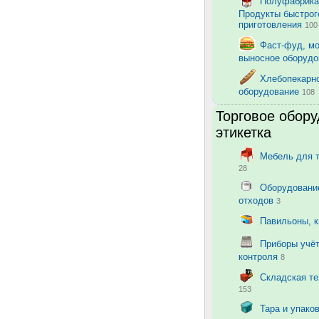
Полуфабрика
Продукты быстрог
приготовления
100
Фаст-фуд, м
выносное оборуд
Хлебопекарн
оборудование
108
Торговое обору
этикетка
Мебель для 
28
Оборудовани
отходов
3
Павильоны, 
Приборы учёт
контроля
8
Складская те
153
Тара и упако