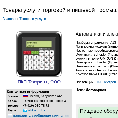
Товары услуги торговой и пищевой промы
Главная
»
Товары и услуги
Автоматика и элек
Приборы управления ADIT
Логические модули Sieme
Частотные преобразовате
Электрика Scheider (Фран
Блоки питания OMRON (Я
Электрика Scheider (Фран
Пневматика Camozzi (Ита
Автоматика Omron (Япони
Контроллеры Eliwell (Итал
ПКП Техтрон+, ООО
Поставщик:
ПКП Техтрон+
Цена:
Договорная
Контактная информация
Россия
,
Калужская обл.
Регион:
г. Обнинск, Киевское шоссе 31
Адрес:
+7(919) 035 78 72
Телефон:
Пищевое обору
tehtron_pkp
Skype:
направить сообщение компании