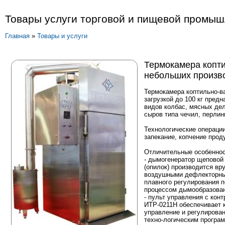
Товары услуги торговой и пищевой промы
Главная
»
Товары и услуги
Термокамера копт
небольших производ
Термокамера коптильно-в
загрузкой до 100 кг пред
видов колбас, мясных дел
сыров типа чечил, перлин
Технологические операции:
запекание, копчение прод
Отличительные особеннос
- дымогенератор щеповой
(опилок) производится в
воздушными дефлекторны
плавного регулирования п
процессом дымообразован
- пульт управления с кон
ИТР-0211Н обеспечивает 
управление и регулирова
техно-логическим програ