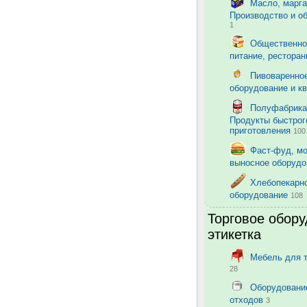
Масло, марга
Производство и о
1
Общественно
питание, рестора
Пивоваренно
оборудование и к
Полуфабрика
Продукты быстрог
приготовления
100
Фаст-фуд, м
выносное оборуд
Хлебопекарн
оборудование
108
Торговое обору
этикетка
Мебель для 
28
Оборудовани
отходов
3