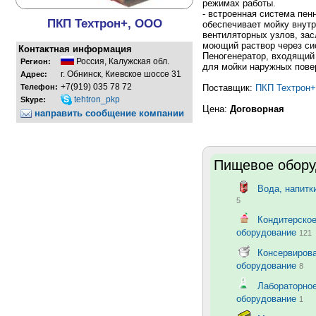
режимах работы.
- встроенная система пен
ПКП Техтрон+, ООО
обеспечивает мойку внутр
вентиляторных узлов, зас
моющий раствор через си
Контактная информация
Пеногенератор, входящий 
Россия
,
Калужская обл.
Регион:
для мойки наружных пове
г. Обнинск, Киевское шоссе 31
Адрес:
+7(919) 035 78 72
Телефон:
Поставщик:
ПКП Техтрон+
tehtron_pkp
Skype:
Цена:
Договорная
направить сообщение компании
Пищевое обору
Вода, напитк
5
Кондитерско
оборудование
121
Консервирова
оборудование
8
Лабораторно
оборудование
1