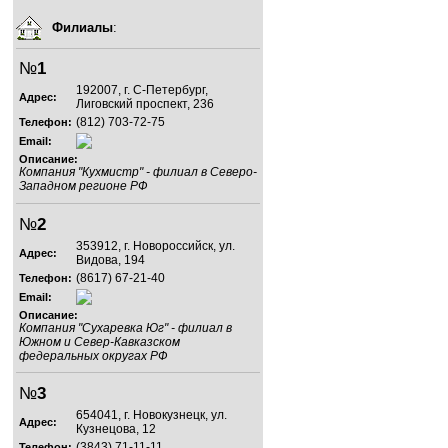
Филиалы
:
№
1
192007, г. С-Петербург,
Адрес:
Лиговский проспект, 236
(812) 703-72-75
Телефон:
Email:
Описание:
Компания "Кухмистр" - филиал в Северо-
Западном регионе РФ
№
2
353912, г. Новороссийск, ул.
Адрес:
Видова, 194
(8617) 67-21-40
Телефон:
Email:
Описание:
Компания "Сухаревка Юг" - филиал в
Южном и Север-Кавказском
федеральных округах РФ
№
3
654041, г. Новокузнецк, ул.
Адрес:
Кузнецова, 12
(3843) 71-11-11
Телефон: