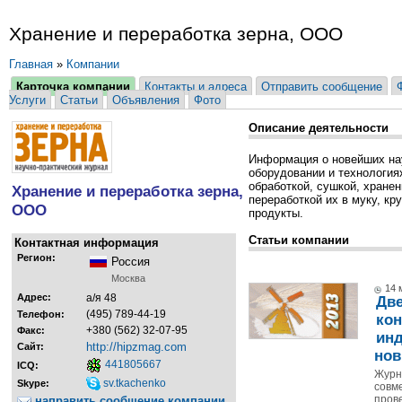
Хранение и переработка зерна, ООО
Главная
»
Компании
Карточка компании
Контакты и адреса
Отправить сообщение
Услуги
Статьи
Объявления
Фото
Описание деятельности
Информация о новейших на
оборудовании и технология
обработкой, сушкой, хране
Хранение и переработка зерна,
переработкой их в муку, кр
ООО
продукты.
Статьи компании
Контактная информация
Регион:
Россия
Москва
14 
Адрес:
а/я 48
Дв
(495) 789-44-19
Телефон:
ко
+380 (562) 32-07-95
Факс:
инд
http://hipzmag.com
Сайт:
нов
441805667
ICQ:
Журн
sv.tkachenko
Skype:
совм
пров
направить сообщение компании