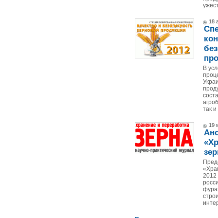
ужест
18 
Сп
кон
без
пр
В ус
проц
Укра
прод
сост
агроб
так и
19 
Ано
«Хр
зер
Пред
«Хра
2012 
росси
фура
стро
интер