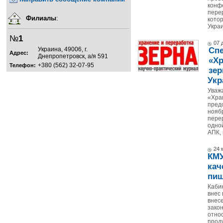
конф
пере
Филиалы
:
котор
Украи
№
1
07 
Сп
Украина, 49006, г.
Адрес:
Днепропетровск, а/я 591
«Хр
+380 (562) 32-07-95
Телефон:
зер
Укр
Уваж
«Хра
пред
нояб
пере
одной
АПК, 
24 
КМУ
кач
пищ
Кабин
внес
внес
зако
отно
прод