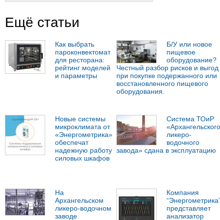
Ещё статьи
Как выбрать
Б/У или новое
пароконвектомат
пищевое
для ресторана:
оборудование?
рейтинг моделей
Честный разбор рисков и выгод
и параметры
при покупке подержанного или
восстановленного пищевого
оборудования.
Новые системы
Система ТОиР
микроклимата от
«Архангельског
«Энергометрика»
ликеро-
обеспечат
водочного
надежную работу
завода» сдана в эксплуатацию
силовых шкафов
На
Компания
Архангельском
“Энергометрика
ликеро-водочном
представляет
заводе
анализатор