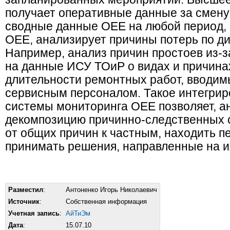
получает оперативные данные за смену
сводные данные OEE на любой период, 
OEE, анализирует причины потерь по д
Например, анализ причин простоев из-з
на данные ИСУ ТОиР о видах и причинах
длительности ремонтных работ, вводим
сервисным персоналом. Такое интегрир
системы мониторинга OEE позволяет, а
декомпозицию причинно-следственных с
от общих причин к частным, находить п
принимать решения, направленные на и
Разместил
:
Антоненко Игорь Николаевич
Источник
:
Собственная информация
Учетная запись
:
АйТиЭм
Дата
:
15.07.10