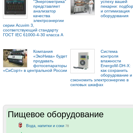
“Энергометрика”
успеху вашей
представляет
пекарни: подбо
анализатор
и оптимизация
качества
оборудования
электроэнергии
серии Acuvim 3,
соответствующий стандарту
ГОСТ IEC 61000-4-30 класса А
Компания
Система
«ЭкоНива» будет
контроля
продавать
влажности
фотосепараторы
EnergoM-DH-X:
«СиСорт» в центральной России
как сохранить
оборудование и
сэкономить электроэнергию в
силовых шкафах
Пищевое оборудование
Вода, напитки и соки
78