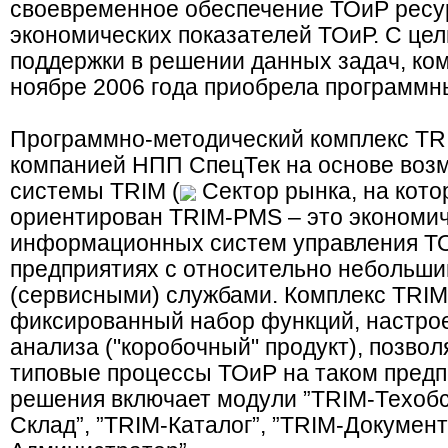
своевременное обеспечение ТОиР ресу
экономических показателей ТОиР. С ц
поддержки в решении данных задач, ко
ноябре 2006 года приобрела программн
Программно-методический комплекс TR
компанией НПП СпецТек на основе во
системы TRIM (
Сектор рынка, на кот
ориентирован TRIM-PMS – это экономи
информационных систем управления Т
предприятиях с относительно небольш
(сервисными) службами. Комплекс TRI
фиксированный набор функций, настрое
анализа ("коробочный" продукт), позв
типовые процессы ТОиР на таком предп
решения включает модули ”TRIM-Техобс
Склад”, ”TRIM-Каталог”, ”TRIM-Документ