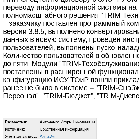
переводу информационной системы на
полномасштабного решения ”TRIM-Техн
– заказчику поставлен программный ко
версии 3.8.5, выполнено конвертирован
данных в новую систему, проведен инст
пользователей, выполнены пуско-налад
Количество пользователей в обновленн
до пяти. Модули ”TRIM-Техобслуживание
поставлены в расширенной функциональ
конфигурацию ИСУ ТОиР вошли приклад
ранее не было в системе – ”TRIM-Снабж
Персонал”, ”TRIM-Бюджет”, ”TRIM-Диспе
Разместил
:
Антоненко Игорь Николаевич
Источник
:
Собственная информация
Учетная запись
:
АйТиЭм