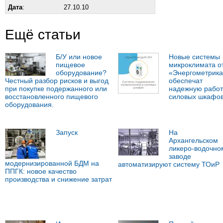
Дата
:
27.10.10
Ещё статьи
Б/У или новое
Новые системы
пищевое
микроклимата о
оборудование?
«Энергометрика
Честный разбор рисков и выгод
обеспечат
при покупке подержанного или
надежную работ
восстановленного пищевого
силовых шкафо
оборудования.
Запуск
На
Архангельском
ликеро-водочно
заводе
модернизированной БДМ на
автоматизируют систему ТОиР
ППГК: новое качество
производства и снижение затрат