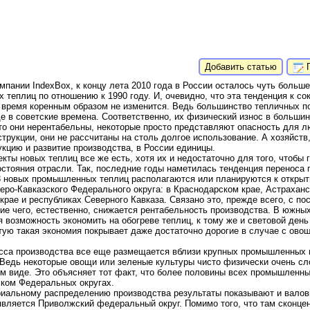
Добавить статью
П
пании IndexBox, к концу лета 2010 года в России осталось чуть боль
еплиц по отношению к 1990 году. И, очевидно, что эта тенденция к с
 время коренным образом не изменится. Ведь большинство тепличных по
 в советские времена. Соответственно, их физический износ в большин
что они нерентабельны, некоторые просто представляют опасность для 
струкции, они не рассчитаны на столь долгое использование. А хозяйст
укцию и развитие производства, в России единицы.
екты новых теплиц все же есть, хотя их и недостаточно для того, чтобы 
стояния отрасли. Так, последние годы наметилась тенденция переноса 
3 новых промышленных теплиц располагаются или планируются к откры
еро-Кавказского Федерального округа: в Краснодарском крае, Астраханс
крае и республиках Северного Кавказа. Связано это, прежде всего, с п
ие чего, естественно, снижается рентабельность производства. В южных
 возможность экономить на обогреве теплиц, к тому же и световой ден
стую такая экономия покрывает даже достаточно дорогие в случае с ово
асса производства все еще размещается вблизи крупных промышленных ц
. Ведь некоторые овощи или зеленые культуры чисто физически очень сл
м виде. Это объясняет тот факт, что более половины всех промышленн
ком Федеральных округах.
иальному распределению производства результаты показывают и валов
является Приволжский федеральный округ. Помимо того, что там сконце