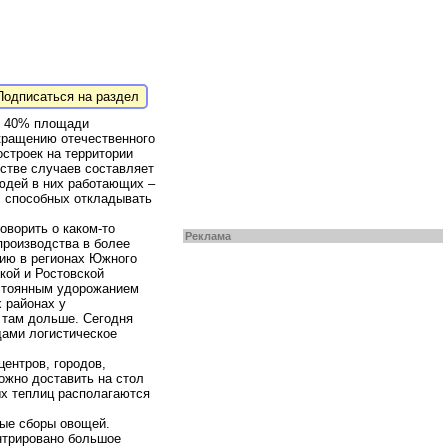
одписаться на раздел
ше 40% площади
окращению отечественного
строек на территории
стве случаев составляет
людей в них работающих –
в, способных откладывать
говорить о каком-то
Реклама
производства в более
тию в регионах Южного
кой и Ростовской
остоянным удорожанием
 районах у
ь там дольше. Сегодня
щами логистическое
ентров, городов,
ожно доставить на стол
ых теплиц располагаются
ые сборы овощей.
нтрировано большое