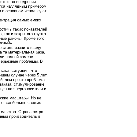
остью во внедрении
ется наглядным примером
и в основном используют
центрация самых емких
стичь таких показателей
 так и закрытого грунта
ные районы. Кроме того,
Южный».
е столь развито ввиду
а та материальная база,
ли полной замене.
серьезные проблемы. В
такая ситуация, что
чшем случае через 5 лет.
й, чем просто проблема
заказа, стимулирование
цен на энергоносители и
еские масштабы. Но не
его все больше свежих
тельства. Страна остро
нный производитель в