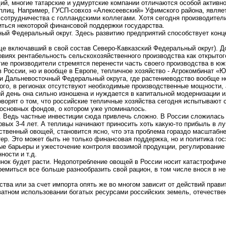
ий, многие татарские и удмуртские компании отличаются особой активн
еплиц. Например, ГУСП-совхоз «Алексеевский» Уфимского района, явля
 сотрудничества с голландскими коллегами. Хотя сегодня производител
биться некоторой финансовой поддержки государства.
ный Федеральный округ. Здесь развитию предприятий способствует кон
е включавший в свой состав Северо-Кавказский Федеральный округ). До
иях рентабельность сельскохозяйственного производства как открытого,
ие производители стремятся перенести часть своего производства в юж
в России, но и вообще в Европе, тепличное хозяйство - Агрокомбинат «
и Дальневосточный Федеральный округа, где растениеводство вообще н
ого, в регионах отсутствуют необходимые производственные мощности, 
ий день она сильно изношена и нуждается в капитальной модернизации и
ворят о том, что российские тепличные хозяйства сегодня испытывают 
 основных фондов, о котором уже упоминалось.
. Ведь частные инвестиции сюда привлечь сложно. В России сложилась 
рвых 3-4 лет. А теплицы начинают приносить хоть какую-то прибыль в лу
ственный овощей, становится ясно, что эта проблема гораздо масштабне
ер. Это может быть не только финансовая поддержка, но и политика гос
е барьеры и ужесточение контроля ввозимой продукции, регулирование 
ости и т.д.
ынок будет расти. Недопотребление овощей в России носит катастрофич
ремиться все больше разнообразить свой рацион, в том числе внося в н
ства или за счет импорта опять же во многом зависит от действий прави
ватном использовании богатых ресурсами российских земель, отечестве