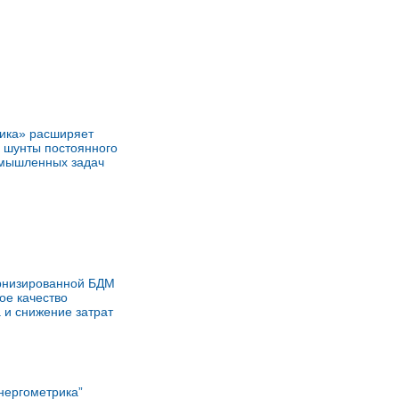
ика» расширяет
 шунты постоянного
омышленных задач
рнизированной БДМ
ое качество
 и снижение затрат
нергометрика”