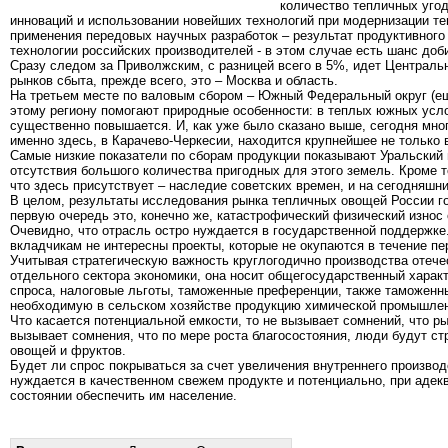
количество тепличных угод
инноваций и использовании новейших технологий при модернизации т
применения передовых научных разработок – результат продуктивного
технологии российских производителей - в этом случае есть шанс до
Сразу следом за Приволжским, с разницей всего в 5%, идет Централь
рынков сбыта, прежде всего, это – Москва и область.
На третьем месте по валовым сбором – Южный Федеральный округ (ещ
этому региону помогают природные особенности: в теплых южных услов
существенно повышается. И, как уже было сказано выше, сегодня мног
именно здесь, в Карачево-Черкесии, находится крупнейшее не только 
Самые низкие показатели по сборам продукции показывают Уральский 
отсутствия большого количества пригодных для этого земель. Кроме т
что здесь присутствует – наследие советских времен, и на сегодняшн
В целом, результаты исследования рынка тепличных овощей России го
первую очередь это, конечно же, катастрофический физический износ
Очевидно, что отрасль остро нуждается в государственной поддержке
вкладчикам не интересны проекты, которые не окупаются в течение пе
Учитывая стратегическую важность круглогодично производства отече
отдельного сектора экономики, она носит общегосударственный характ
спроса, налоговые льготы, таможенные преференции, также таможенны
необходимую в сельском хозяйстве продукцию химической промышленн
Что касается потенциальной емкости, то не вызывает сомнений, что р
вызывает сомнения, что по мере роста благосостояния, люди будут ст
овощей и фруктов.
Будет ли спрос покрываться за счет увеличения внутреннего производ
нуждается в качественном свежем продукте и потенциально, при адек
состоянии обеспечить им население.