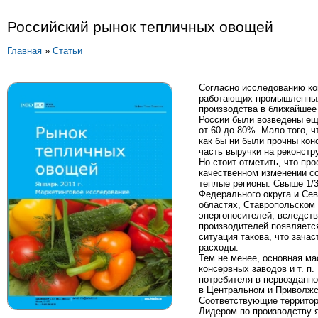
Российский рынок тепличных овощей
Главная
»
Статьи
Согласно исследованию ком
работающих промышленных т
производства в ближайшее
России были возведены еще
от 60 до 80%. Мало того, 
как бы ни были прочны кон
часть выручки на реконстр
Но стоит отметить, что про
качественном изменении со
теплые регионы. Свыше 1/
Федерального округа и Сев
областях, Ставропольском 
энергоносителей, вследств
производителей появляется
ситуация такова, что зача
расходы.
Тем не менее, основная м
консервных заводов и т. п
потребителя в первозданно
в Центральном и Приволжс
Соответствующие территор
Лидером по производству 