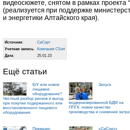
видеосюжете, снятом в рамках проекта 
(реализуется при поддержке министер
и энергетики Алтайского края).
Источник
:
СиСорт
Учетная запись
:
Компания CSort
Дата
:
25.01.23
Ещё статьи
Б/У или новое
Запуск
пищевое
оборудование?
Честный разбор рисков и выгод
модернизированной БДМ на
при покупке подержанного или
ППГК: новое качество
восстановленного пищевого
производства и снижение затра
оборудования.
Премьер-
«СиСорт»