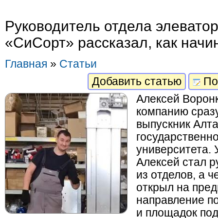
Руководитель отдела элеватор
«СиСорт» рассказал, как начи
Главная
»
Статьи
Добавить статью
По
Алексей Воронк
компанию сразу
выпускник Алта
государственно
университета. 
Алексей стал р
из отделов, а ч
открыл на пред
направление по
и площадок по