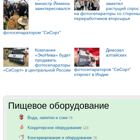
министр Йемена
заметил
заинтересовался
растущий спрос
на фотосепараторы со стороны
переработчиков вторсырья
фотосепаратором “СиСорт”
Компания
Демозал
«ЭкоНива» будет
алтайских
продавать
фотосепараторы
фотосепараторов “СиСорт”
«СиСорт» в центральной России
откроют в Индии
Пищевое оборудование
Вода, напитки и соки
78
Кондитерское оборудование
123
Консервирование и оборудование
70