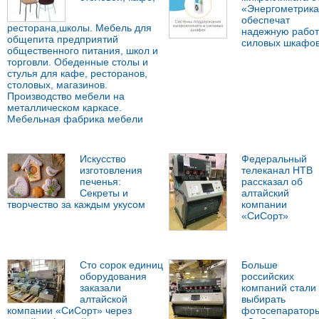
«Энергометрика
обеспечат
ресторана,школы. Мебель для
надежную работ
общепита предприятий
силовых шкафо
общественного питания, школ и
торговли. Обеденные столы и
стулья для кафе, ресторанов,
столовых, магазинов.
Производство мебели на
металлическом каркасе.
Мебельная фабрика мебели
Искусство
Федеральный
изготовления
телеканал НТВ
печенья:
рассказал об
Секреты и
алтайский
творчество за каждым укусом
компании
«СиСорт»
Сто сорок единиц
Больше
оборудования
российских
заказали
компаний стали
алтайской
выбирать
компании «СиСорт» через
фотосепаратор