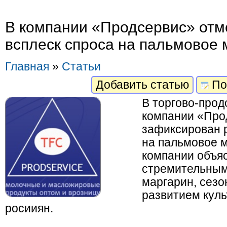
В компании «Продсервис» отм
всплеск спроса на пальмовое 
Главная
»
Статьи
Добавить статью
По
В торгово-про
компании «Про
зафиксирован р
на пальмовое 
компании объя
стремительным
маргарин, сезо
развитием кул
росииян.