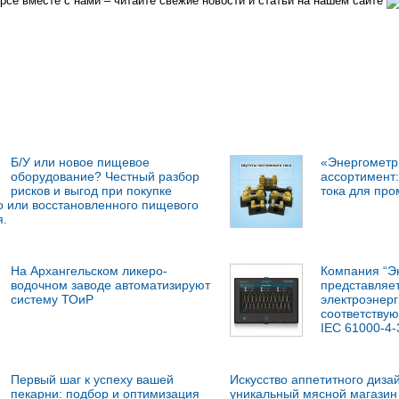
рсе вместе с нами – читайте свежие новости и статьи на нашем сайте
Б/У или новое пищевое
«Энергометр
оборудование? Честный разбор
ассортимент:
рисков и выгод при покупке
тока для пр
 или восстановленного пищевого
я.
На Архангельском ликеро-
Компания “Э
водочном заводе автоматизируют
представляет
систему ТОиР
электроэнерг
соответству
IEC 61000-4-
Первый шаг к успеху вашей
Искусство аппетитного дизай
пекарни: подбор и оптимизация
уникальный мясной магазин