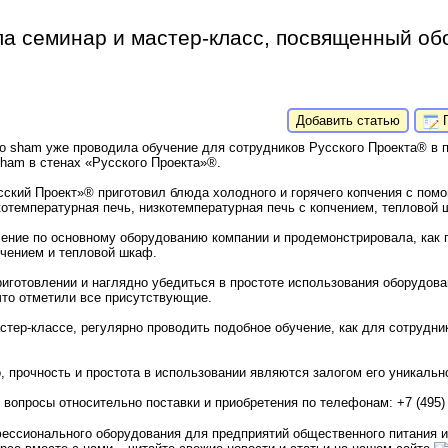
ла семинар и мастер-класс, посвященный о
Добавить статью
П
o sham уже проводила обучение для сотрудников Русского Проекта® в 
sham в стенах «Русского Проекта»®.
ский Проект»® приготовил блюда холодного и горячего копчения с пом
отемпературная печь, низкотемпературная печь с копчением, тепловой 
чение по основному оборудованию компании и продемонстрировала, как 
пчением и тепловой шкаф.
иготовлении и наглядно убедиться в простоте использования оборудова
что отметили все присутствующие.
тер-классе, регулярно проводить подобное обучение, как для сотрудник
, прочность и простота в использовании являются залогом его уникально
вопросы относительно поставки и приобретения по телефонам: +7 (495) 
ессионального оборудования для предприятий общественного питания и