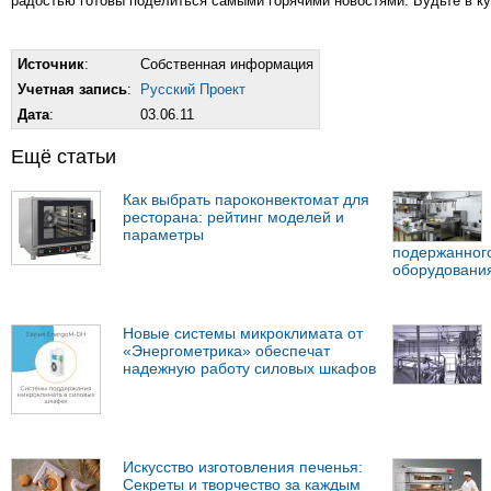
радостью готовы поделиться самыми горячими новостями. Будьте в ку
Источник
:
Собственная информация
Учетная запись
:
Русский Проект
Дата
:
03.06.11
Ещё статьи
Как выбрать пароконвектомат для
ресторана: рейтинг моделей и
параметры
подержанного
оборудовани
Новые системы микроклимата от
«Энергометрика» обеспечат
надежную работу силовых шкафов
Искусство изготовления печенья:
Секреты и творчество за каждым