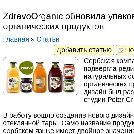
ZdravoOrganic обновила упако
органических продуктов
Главная
»
Статьи
Добавить статью
По
Сербская компа
подвергла реди
натуральных со
органических п
дизайн был раз
студии Peter G
В работу вошло создание нового дизай
стеклянной тары. Само название проду
сербском языке имеет двойное значение