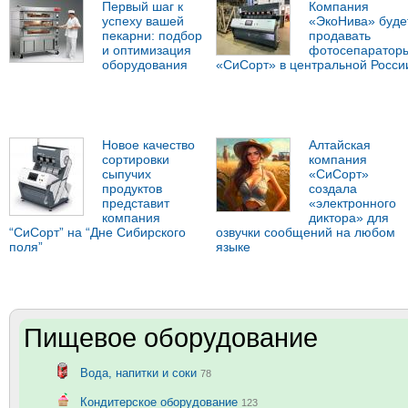
Первый шаг к
Компания
успеху вашей
«ЭкоНива» буде
пекарни: подбор
продавать
и оптимизация
фотосепаратор
оборудования
«СиСорт» в центральной Росси
Новое качество
Алтайская
сортировки
компания
сыпучих
«СиСорт»
продуктов
создала
представит
«электронного
компания
диктора» для
“СиСорт” на “Дне Сибирского
озвучки сообщений на любом
поля”
языке
Пищевое оборудование
Вода, напитки и соки
78
Кондитерское оборудование
123