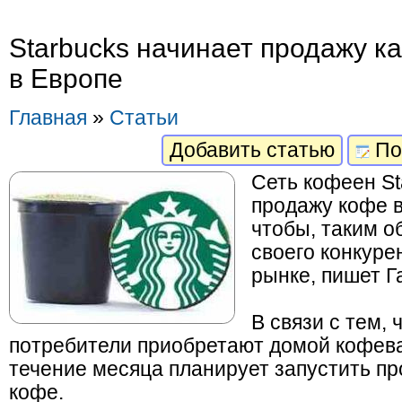
Starbucks начинает продажу к
в Европе
Главная
»
Статьи
Добавить статью
По
Сеть кофеен St
продажу кофе в
чтобы, таким о
своего конкуре
рынке, пишет Г
В связи с тем, 
потребители приобретают домой кофева
течение месяца планирует запустить пр
кофе.