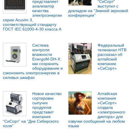
представляет
“СиСорт”
анализатор
выступил с
качества
докладом на “Зимней зерновой
электроэнергии
конференции”
серии Acuvim 3,
соответствующий стандарту
ГОСТ IEC 61000-4-30 класса А
Система
Федеральный
контроля
телеканал НТВ
влажности
рассказал об
EnergoM-DH-X:
алтайский
как сохранить
компании
оборудование и
«СиСорт»
сэкономить электроэнергию в
силовых шкафах
Новое качество
Алтайская
сортировки
компания
сыпучих
«СиСорт»
продуктов
создала
представит
«электронного
компания
диктора» для
“СиСорт” на “Дне Сибирского
озвучки сообщений на любом
поля”
языке