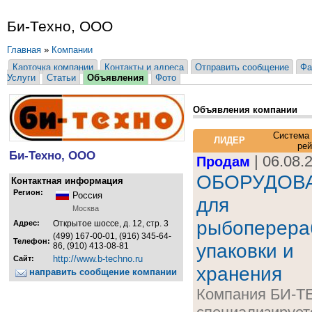
Би-Техно, ООО
Главная
»
Компании
Карточка компании
Контакты и адреса
Отправить сообщение
Фа
Услуги
Статьи
Объявления
Фото
Объявления компании
Система
ЛИДЕР
рей
Би-Техно, ООО
| 06.08.
Продам
ОБОРУДОВ
Контактная информация
Регион:
Россия
для
Москва
рыбоперера
Адрес:
Открытое шоссе, д. 12, стр. 3
(499) 167-00-01, (916) 345-64-
Телефон:
упаковки и
86, (910) 413-08-81
http://www.b-techno.ru
Сайт:
хранения
направить сообщение компании
Компания БИ-