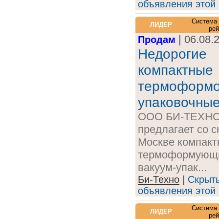
объявления этой
Система
ЛИДЕР
рей
| 06.08.
Продам
Недорогие
компактные
термоформ
упаковочные
ООО БИ-ТЕХН
предлагает со с
Москве компак
термоформующ
вакуум-упак...
Би-Техно
|
Скрыт
объявления этой
Система
ЛИДЕР
рей