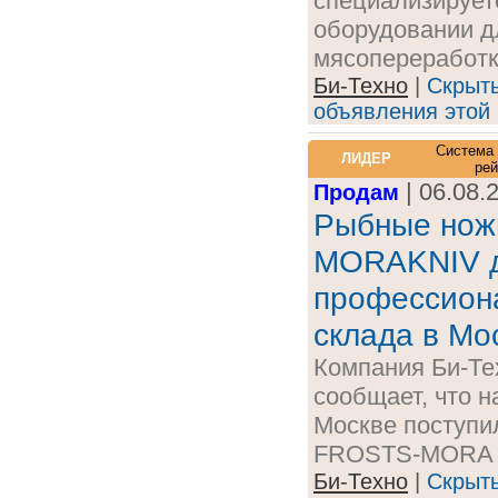
специализирует
оборудовании д
мясопереработки
Би-Техно
|
Скрыт
объявления этой
Система
ЛИДЕР
рей
| 06.08.
Продам
Рыбные нож
MORAKNIV 
профессион
склада в Мо
Компания Би-Те
сообщает, что н
Москве поступи
FROSTS-MORA д
Би-Техно
|
Скрыт