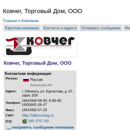
Ковчег, Торговый Дом, ООО
Главная
»
Компании
Карточка компании
Контакты и адреса
Отправить сообщение
Фа
Ковчег, Торговый Дом, ООО
Контактная информация
Регион:
Россия
Калужская обл.
Адрес:
г. Обнинск, ул. Курчатова, д. 47,
офис 309
(48439)9-08-95; 9-08-96;
Телефон:
(495)660-36-47
(48439)6-57-29
Факс:
http://tdkovcheg.ru
Сайт:
585-376-749
ICQ:
направить сообщение компании