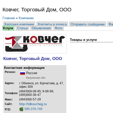
Ковчег, Торговый Дом, ООО
Главная
»
Компании
Карточка компании
Контакты и адреса
Отправить сообщение
Фа
Услуги
Статьи
Объявления
Фото
Товары и услуги
Ковчег, Торговый Дом, ООО
Контактная информация
Регион:
Россия
Калужская обл.
Адрес:
г. Обнинск, ул. Курчатова, д. 47,
офис 309
(48439)9-08-95; 9-08-96;
Телефон:
(495)660-36-47
(48439)6-57-29
Факс:
http://tdkovcheg.ru
Сайт:
585-376-749
ICQ: