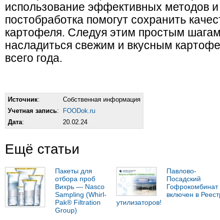
использование эффективных методов 
постобработка помогут сохранить качес
картофеля. Следуя этим простым шагам
насладиться свежим и вкусным картоф
всего года.
Источник
:
Собственная информация
Учетная запись
:
FOODok.ru
Дата
:
20.02.24
Ещё статьи
Пакеты для
Павлово-
отбора проб
Посадский
Вихрь — Nasco
Гофрокомбинат
Sampling (Whirl-
включен в Реест
Pak® Filtration
утилизаторов!
Group)