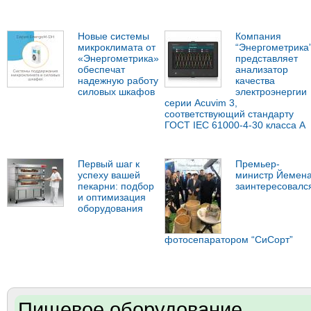
Новые системы
Компания
микроклимата от
“Энергометрика
«Энергометрика»
представляет
обеспечат
анализатор
надежную работу
качества
силовых шкафов
электроэнергии
серии Acuvim 3,
соответствующий стандарту
ГОСТ IEC 61000-4-30 класса А
Первый шаг к
Премьер-
успеху вашей
министр Йемен
пекарни: подбор
заинтересовалс
и оптимизация
оборудования
фотосепаратором “СиСорт”
Пищевое оборудование