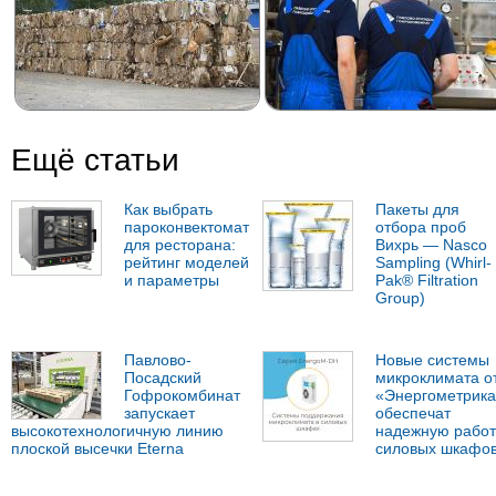
Ещё статьи
Как выбрать
Пакеты для
пароконвектомат
отбора проб
для ресторана:
Вихрь — Nasco
рейтинг моделей
Sampling (Whirl-
и параметры
Pak® Filtration
Group)
Павлово-
Новые системы
Посадский
микроклимата о
Гофрокомбинат
«Энергометрика
запускает
обеспечат
высокотехнологичную линию
надежную работ
плоской высечки Eterna
силовых шкафо