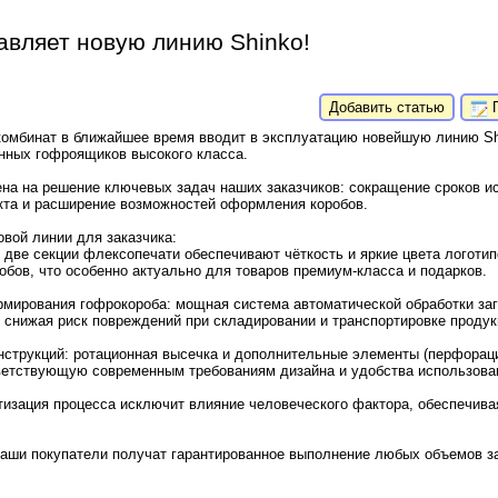
вляет новую линию Shinko!
Добавить статью
П
омбинат в ближайшее время вводит в эксплуатацию новейшую линию Sh
нных гофроящиков высокого класса.
на на решение ключевых задач наших заказчиков: сокращение сроков ис
кта и расширение возможностей оформления коробов.
вой линии для заказчика:
: две секции флексопечати обеспечивают чёткость и яркие цвета логотип
обов, что особенно актуально для товаров премиум-класса и подарков.
рмирования гофрокороба: мощная система автоматической обработки заг
 снижая риск повреждений при складировании и транспортировке продук
струкций: ротационная высечка и дополнительные элементы (перфорация
ветствующую современным требованиям дизайна и удобства использова
изация процесса исключит влияние человеческого фактора, обеспечива
наши покупатели получат гарантированное выполнение любых объемов з