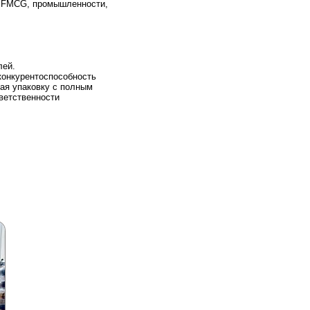
х FMCG, промышленности,
лей.
конкурентоспособность
гая упаковку с полным
ветственности