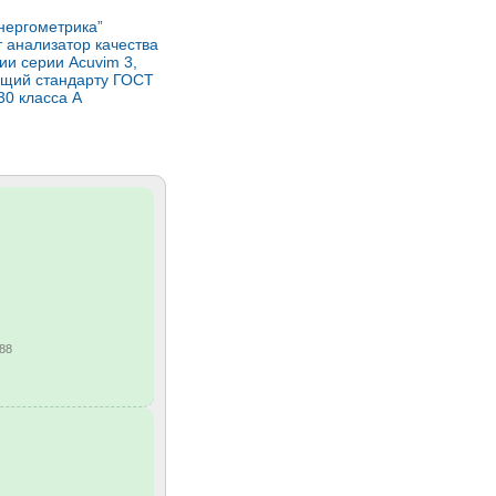
нергометрика”
 анализатор качества
ии серии Acuvim 3,
ющий стандарту ГОСТ
30 класса А
88