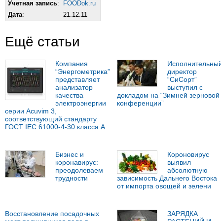
Учетная запись
:
FOODok.ru
Дата
:
21.12.11
Ещё статьи
Компания
Исполнительны
“Энергометрика”
директор
представляет
“СиСорт”
анализатор
выступил с
качества
докладом на “Зимней зерновой
электроэнергии
конференции”
серии Acuvim 3,
соответствующий стандарту
ГОСТ IEC 61000-4-30 класса А
Бизнес и
Короновирус
коронавирус:
выявил
преодолеваем
абсолютную
трудности
зависимость Дальнего Востока
от импорта овощей и зелени
Восстановление посадочных
ЗАРЯДКА