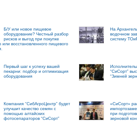
Б/У или новое пищевое
На Архангель
оборудование? Честный разбор
водочном за
рисков и выгод при покупке
систему ТОи
 или восстановленного пищевого
я.
Первый шаг к успеху вашей
Исполнитель
пекарни: подбор и оптимизация
“СиСорт” выс
оборудования
“Зимней зер
Компания “СибАгроЦентр” будет
«СиСорт» ра
улучшит качество семян с
импортозаме
помощью алтайских
при подготов
фотосепараторов “СиСорт”
зерновой ко