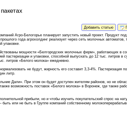
 пакетах
Добавить статью
П
омпаний Агро-Белогорье планирует запустить новый проект. Продукт по
 прошлого года агрохолдинг реализует через сеть молочных автоматов, 
й упаковке.
ействованы мощности «Белгородских молочных ферм», работающих в сос
ей пастеризации и упаковки, способной выпускать до 12 тыс. литров в с
ыс. литров «Белого молока» ежедневно.
нормализовать не будут, жирность его составит 3,3-4%. Пастеризация п
дин литр.
ьние Дали». При этом он будет доступен жителям районов, но не област
также возможность поставок «Белого молока» в Воронеж, где также раб
полнительной прибыли, но и чтобы изучить покупательский спрос на нат
 – быть или не быть в Группе компаний собственному молокоперерабат