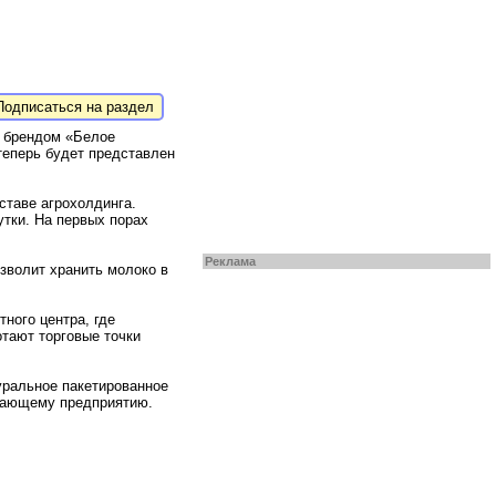
одписаться на раздел
д брендом «Белое
теперь будет представлен
таве агрохолдинга.
утки. На первых порах
Реклама
озволит хранить молоко в
ного центра, где
отают торговые точки
уральное пакетированное
ывающему предприятию.