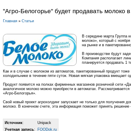
"Агро-Белогорье" будет продавать молоко в
Главная
»
Статьи
В середине марта Группа к
молоко», который с ноября
на рынке и в пакетированно
В производстве будут зад
Компания располагает лини
планируется продавать 1 т
Как и в случае с молоком из автоматов, пакетированный продукт тоже 
холодильнике в течение пяти суток. Новая мягкая упаковка вмещает о
Продукт появится на полках фирменных магазинов розничной сети «Дал
аналогичное молоко можно приобрести в автоматах. Рассматривается 
«Агро-Белогорья».
Свой новый проект агрохолдинг запускает не только для получения до
молоко. В конечном счете, эта информация поможет принять решение
Источник
:
Unipack
Учетная запись
:
FOODok.ru