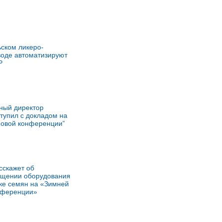
ском ликеро-
воде автоматизируют
Р
ный директор
тупил с докладом на
новой конференции”
сскажет об
щении оборудования
ке семян на «Зимней
нференции»