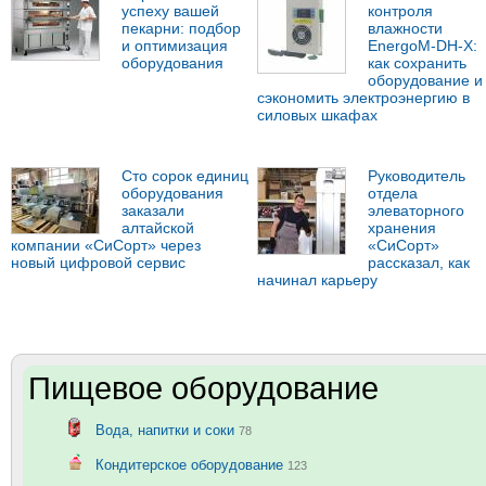
успеху вашей
контроля
пекарни: подбор
влажности
и оптимизация
EnergoM-DH-X:
оборудования
как сохранить
оборудование и
сэкономить электроэнергию в
силовых шкафах
Сто сорок единиц
Руководитель
оборудования
отдела
заказали
элеваторного
алтайской
хранения
компании «СиСорт» через
«СиСорт»
новый цифровой сервис
рассказал, как
начинал карьеру
Пищевое оборудование
Вода, напитки и соки
78
Кондитерское оборудование
123