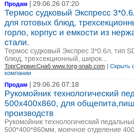
| 29.06.26 07:20
Продам
Термос судковый Экспресс 3*0.6
для готовых блюд, трехсекцион
горло, корпус и емкости из нер
стали.
Термос судковый Экспрес 3*0.6л, тип S
блюд, трехсекционный, широк...
ТоргСервисСнаб www.torg-snab.com
|
Скрыть 
компании
| 29.06.26 07:18
Продам
Рукомойник технологический пе
500х400х860, для общепита,пи
производств
Рукомойник технологический педальны
500*400*860мм, моечное отделение 400*