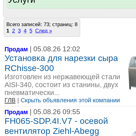
Всего записей: 73; страниц: 8
1
2
3
4
5
След »
| 05.08.26 12:02
Продам
Установка для нарезки сыра
RChisse-300
Изготовлен из нержавеющей стали
AISI-340, состоит из станины, двух
пневматически...
ГЛВ
|
Скрыть объявления этой компании
| 05.08.26 09:55
Продам
FH065-SDP.4I.V7 - осевой
вентилятор Ziehl-Abegg