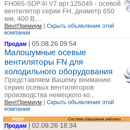
FH065-SDP.4I.V7 арт.125045 - осевой
вентилятор серии FH, диаметр 650
мм, 400 В,...
ВентПремиум
|
Скрыть объявления этой
компании
| 05.08.26 09:54
Продам
Малошумные осевые
вентиляторы FN для
холодильного оборудования
Представляем Вашему вниманию
серию осевых вентиляторов
производства немецкого ко...
ВентПремиум
|
Скрыть объявления этой
компании
ЛИДЕР
Система повышения рейтинга
| 02.08.26 18:34
Продам