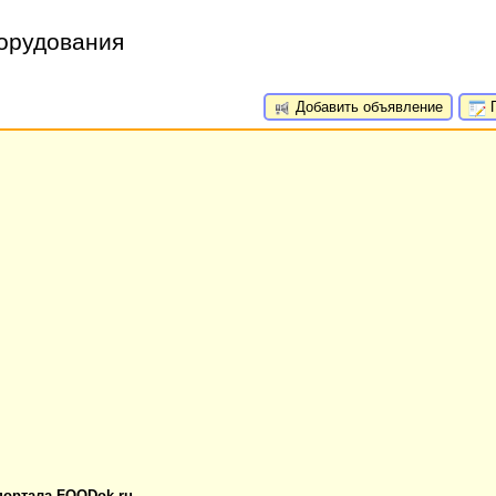
борудования
Добавить объявление
П
портала FOODok.ru