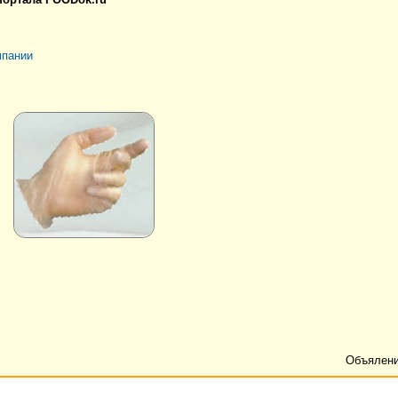
мпании
Объялени