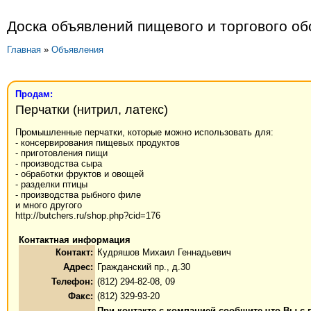
Доска объявлений пищевого и торгового о
Главная
»
Объявления
Продам:
Перчатки (нитрил, латекс)
Промышленные перчатки, которые можно использовать для:
- консервирования пищевых продуктов
- приготовления пищи
- производства сыра
- обработки фруктов и овощей
- разделки птицы
- производства рыбного филе
и много другого
http://butchers.ru/shop.php?cid=176
Контактная информация
Контакт:
Кудряшов Михаил Геннадьевич
Адрес:
Гражданский пр., д.30
Телефон:
(812) 294-82-08, 09
Факс:
(812) 329-93-20
При контакте с компанией сообщите что Вы с 