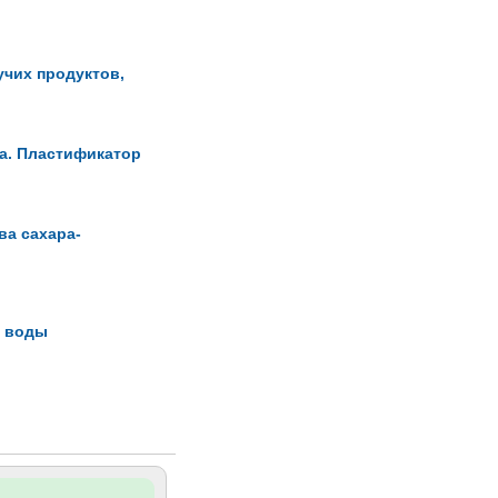
учих продуктов,
ра. Пластификатор
ва сахара-
и воды