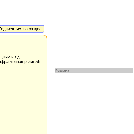
одписаться на раздел
щным и т.д.
иафрагменной резки SB-
Реклама