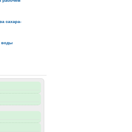
 в рабочем
ва сахара-
и воды