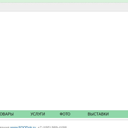
ТОВАРЫ
УСЛУГИ
ФОТО
ВЫСТАВКИ
ования
www.FOODok.ru
, +7 (495) 989-4486