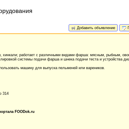
борудования
Добавить объявление
П
, хинкали; работает с различными видами фарша: мясным, рыбным, ово
гулировкой системы подачи фарша и шнека подачи теста и устройства д
пользовать машину для выпуска пельменей или вареников.
ф 314
портала FOODok.ru