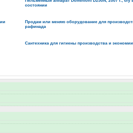
Пельменный аппарат Dominioni D250N, 2007 г., б/у
состоянии
нии
Продам или меняю оборудование для производст
рафинада
Сантехника для гигиены производства и экономи