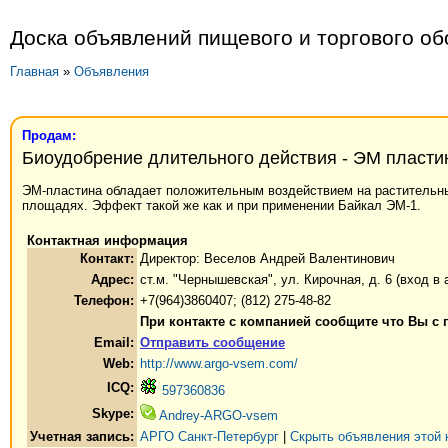
Доска объявлений пищевого и торгового о
Главная
»
Объявления
Продам:
Биоудобрение длительного действия - ЭМ пласти
ЭМ-пластина обладает положительным воздействием на растительны
площадях. Эффект такой же как и при применении Байкал ЭМ-1.
Контактная информация
Контакт:
Директор: Веселов Андрей Валентинович
Адрес:
ст.м. "Чернышевская", ул. Кирочная, д. 6 (вход в а
Телефон:
+7(964)3860407; (812) 275-48-82
При контакте с компанией сообщите что Вы с 
Email:
Отправить сообщение
Web:
http://www.argo-vsem.com/
ICQ:
597360836
Skype:
Andrey-ARGO-vsem
Учетная запись:
АРГО Санкт-Петербург
|
Скрыть объявления этой 