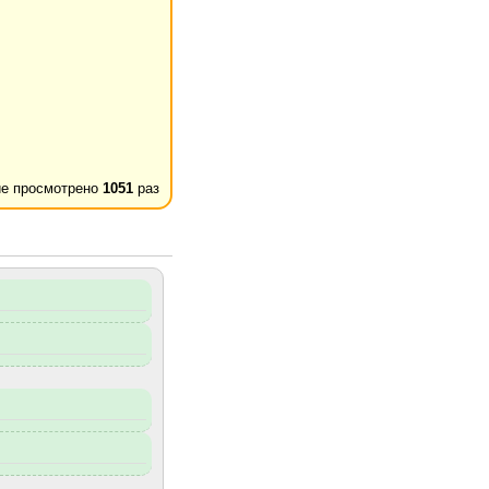
е просмотрено
1051
раз