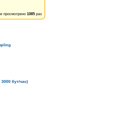
е просмотрено
1085
раз
pling
 3000 бут/час)