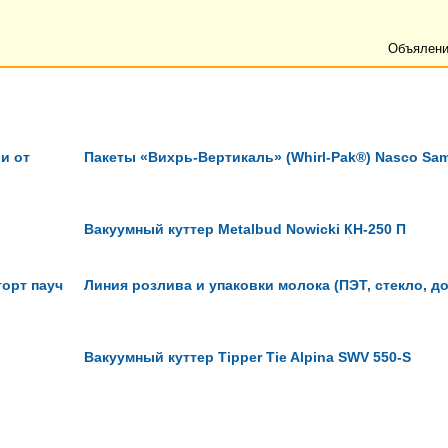
Объялени
и от
Пакеты «Вихрь-Вертикаль» (Whirl-Pak®) Nasco Sam
Вакуумный куттер Metalbud Nowicki КН-250 П
орт пауч
Линия розлива и упаковки молока (ПЭТ, стекло, до
Вакуумный куттер Tipper Tie Alpina SWV 550-S