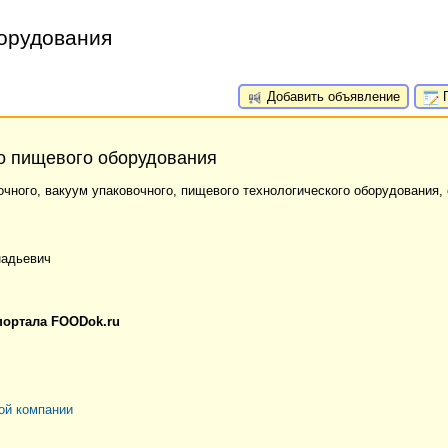
борудования
Добавить объявление
П
го пищевого оборудования
ного, вакуум упаковочного, пищевого технологического оборудования, 
надьевич
портала FOODok.ru
ой компании