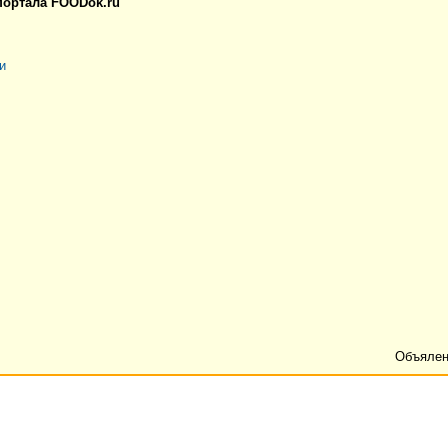
портала FOODok.ru
и
Объялен