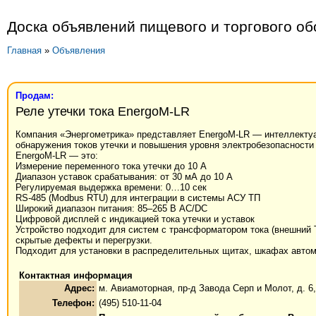
Доска объявлений пищевого и торгового о
Главная
»
Объявления
Продам:
Реле утечки тока EnergoM-LR
Компания «Энергометрика» представляет EnergoM-LR — интеллектуал
обнаружения токов утечки и повышения уровня электробезопасност
EnergoM-LR — это:
Измерение переменного тока утечки до 10 А
Диапазон уставок срабатывания: от 30 мА до 10 А
Регулируемая выдержка времени: 0…10 сек
RS-485 (Modbus RTU) для интеграции в системы АСУ ТП
Широкий диапазон питания: 85–265 В AC/DC
Цифровой дисплей с индикацией тока утечки и уставок
Устройство подходит для систем с трансформатором тока (внешний 
скрытые дефекты и перегрузки.
Подходит для установки в распределительных щитах, шкафах автом
Контактная информация
Адрес:
м. Авиамоторная, пр-д Завода Серп и Молот, д. 6
Телефон:
(495) 510-11-04