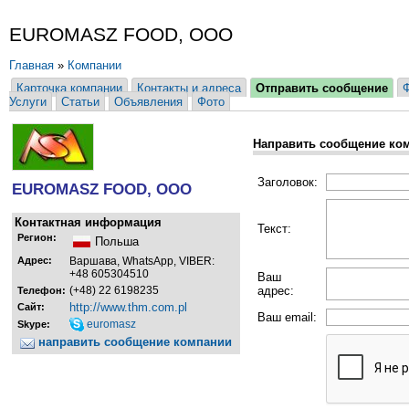
EUROMASZ FOOD, ООО
Главная
»
Компании
Карточка компании
Контакты и адреса
Отправить сообщение
Услуги
Статьи
Объявления
Фото
Направить сообщение ко
Заголовок:
EUROMASZ FOOD, ООО
Контактная информация
Текст:
Регион:
Польша
Адрес:
Варшава, WhatsApp, VIBER:
+48 605304510
Ваш
(+48) 22 6198235
адрес:
Телефон:
http://www.thm.com.pl
Сайт:
Ваш email:
euromasz
Skype:
направить сообщение компании