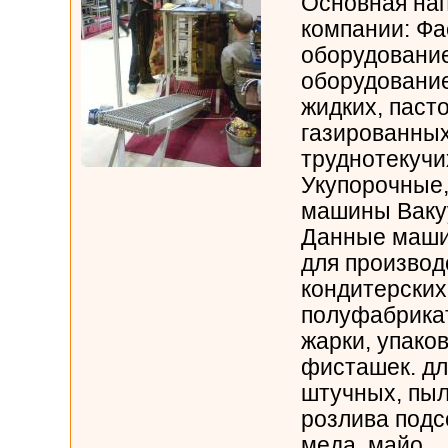
Основная на
компании: Фа
оборудовани
оборудовани
жидких, паст
газированных
труднотекучи
Укупорочные
машины Вак
Данные маши
для производ
кондитерских
полуфабрикат
жарки, упако
фисташек. дл
штучных, пыл
розлива подс
меда, майо...