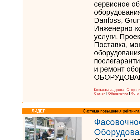
сервисное о
оборудования 
Danfoss, Gru
Инженерно-к
услуги. Прое
Поставка, мо
оборудования
послегарант
и ремонт обо
ОБОРУДОВАНИ
Контакты и адреса
|
Отправи
Статьи
|
Объявления
|
Фото
ЛИДЕР
Система повышения рейтинга
Фасовочно
Оборудова