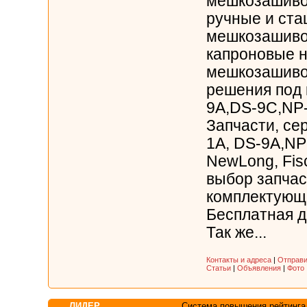
мешкозашиво
ручные и ста
мешкозашиво
капроновые н
мешкозашиво
решения под
9A,DS-9C,NP
Запчасти, сер
1A, DS-9A,NP-
NewLong, Fis
выбор запчас
комплектующи
Бесплатная д
Так же...
Контакты и адреса
|
Отправи
Статьи
|
Объявления
|
Фото
ЛИДЕР
Система повышения рейтинга