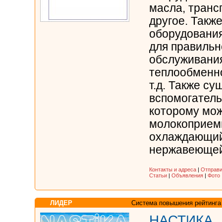
масла, транс
другое. Такж
оборудовани
для правильн
обслуживания
теплообменн
т.д. Также су
вспомогатель
которому мож
молокоприем
охлаждающий
нержавеющей 
Контакты и адреса
|
Отправи
Статьи
|
Объявления
|
Фото
ЛИДЕР
Система повышения рейтинга
НАСТИКА