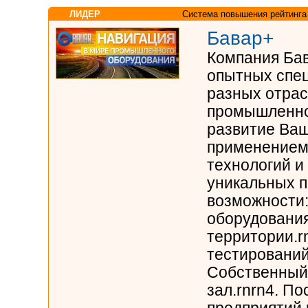
ЛИДЕР
Система повышения рейтинга
Бавар+
Компания Бав
опытных спе
разных отра
промышленно
развитие Ваш
применением
технологий и
уникальных п
возможности:
оборудовани
территории.r
тестирований
Собственный
зал.rnrn4. П