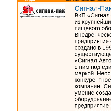
Сигнал-Па
ВКП «Сигнал-
из крупнейши
пищевого обо
Внедренческо
предприятие
создано в 199
существующег
«Сигнал-Авто
с ним под ед
маркой. Нео
конкурентно
компании "Си
умение созда
оборудование
предприятие 