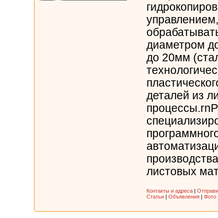
гидрокопиро
управлением
обрабатывать
диаметром до
до 20мм (ста
технологичес
пластическо
деталей из л
процессы.rnР
специализир
программного
автоматизаци
производства
листовых мат
Контакты и адреса
|
Отправи
Статьи
|
Объявления
|
Фото