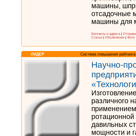
машины, шпр
отсадочные 
машины для мя
Контакты и адреса
|
Отправи
Статьи
|
Объявления
|
Фото
ЛИДЕР
Система повышения рейтинга
Научно-пр
предприят
«Технологи
Изготовление
различного н
применением
ротационной 
давильных ст
мощности и г