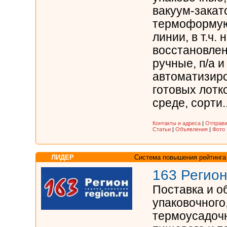
вакуум-зака
термоформую
линии, в т.ч.
восстановлен
ручные, п/а и
автоматизир
готовых лотко
среде, сорти..
Контакты и адреса
|
Отправи
Статьи
|
Объявления
|
Фото
ЛИДЕР
Система повышения рейтинга
163 Регион
Поставка и о
упаковочного
термоусадочн