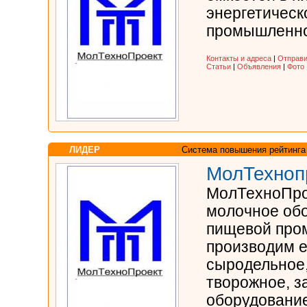
энергетическ
промышленно
Контакты и адреса
|
Отправи
Статьи
|
Объявления
|
Фото
ЛИДЕР
Система повышения рейтинга
МолТехноп
МолТехноПро
молочное об
пищевой про
производим е
сыродельное,
творожное, з
оборудование