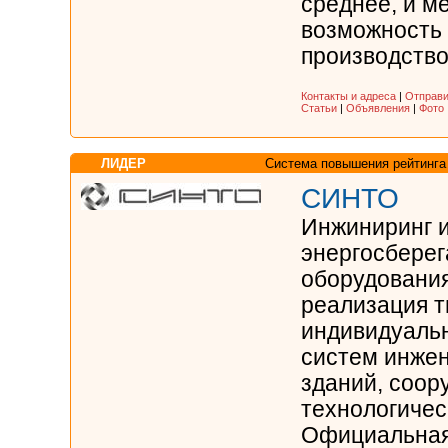
среднее, и м
возможность 
производство 
Контакты и адреса
|
Отправи
Статьи
|
Объявления
|
Фото
ЛИДЕР
Система повышения рейтинга
СИНТО
Инжиниринг и
энергосбере
оборудования
реализация т
индивидуаль
систем инжен
зданий, соор
технологичес
Официальная