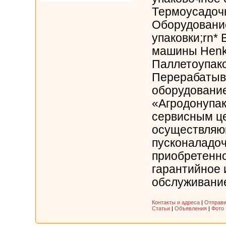
Термоусадочн
Оборудование
упаковки;rn*
машины Henke
Паллетоупако
Перерабаты
оборудовани
«Агродонупак
сервисным ц
осуществля
пусконаладо
приобретенно
гарантийное 
обслуживание.
Контакты и адреса
|
Отправи
Статьи
|
Объявления
|
Фото