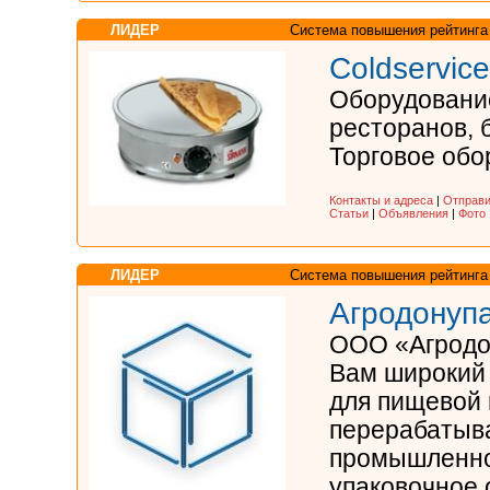
ЛИДЕР
Система повышения рейтинга
Coldservic
Оборудование
ресторанов, 
Торговое обор
Контакты и адреса
|
Отправи
Статьи
|
Объявления
|
Фото
ЛИДЕР
Система повышения рейтинга
Агродонуп
ООО «Агродо
Вам широкий 
для пищевой 
перерабаты
промышленно
упаковочное 