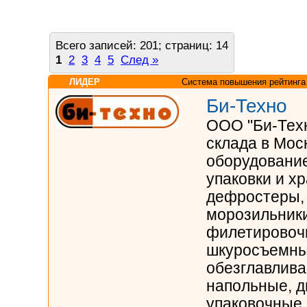
Всего записей: 201; страниц: 14
1
2
3
4
5
След »
ЛИДЕР
Система повышения рейтинга
Би-Техно
ООО "Би-Техн
склада в Моск
оборудование
упаковки и х
дефростеры,
морозильники
филетировоч
шкуросъемны
обезглавлив
напольные, д
упаковочные