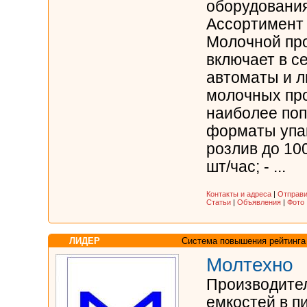
оборудования
Ассортимент
Молочной пр
включает в с
автоматы и л
молочных про
наиболее по
форматы упак
розлив до 10
шт/час; - ...
Контакты и адреса
|
Отправи
Статьи
|
Объявления
|
Фото
ЛИДЕР
Система повышения рейтинга
Молтехно
Производител
емкостей в п