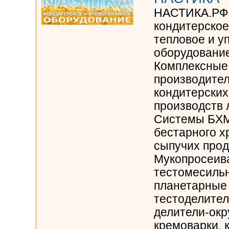
НАСТИКА.РФ 
кондитерское
тепловое и у
оборудовани
Комплексные
производител
кондитерских
производств
Системы БХМ
бестарного х
сыпучих прод
Мукопросеив
тестомесиль
планетарные
тестоделител
делители-окр
кремоварки,