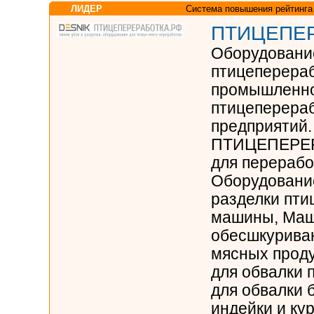
ЛИДЕР
Система повышения рейтинга
ПТИЦЕПЕ
Оборудовани
птицеперера
промышленно
птицеперера
предприятий.
ПТИЦЕПЕРЕР
для перерабо
Оборудование
разделки пт
машины, Маш
обесшкуриван
мясных проду
для обвалки 
для обвалки 
индейки и ку