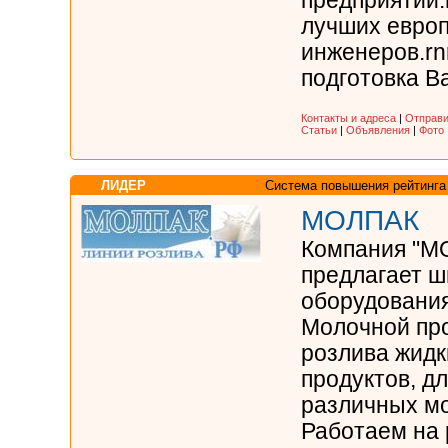
предприятий.
лучших европ
инженеров.rn
подготовка Ва
Контакты и адреса
|
Отправи
Статьи
|
Объявления
|
Фото
ЛИДЕР
Система повышения рейтинга
МОЛПАК
Компания "М
предлагает ш
оборудования
Молочной пр
розлива жидк
продуктов, дл
различных мо
Работаем на 