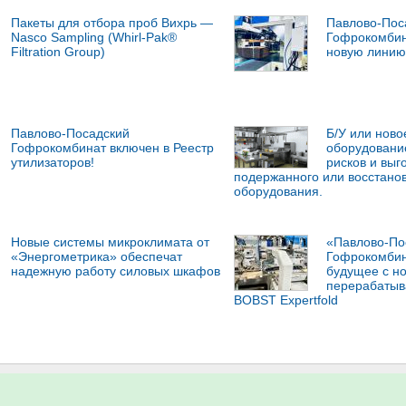
Пакеты для отбора проб Вихрь —
Павлово-Пос
Nasco Sampling (Whirl-Pak®
Гофрокомбин
Filtration Group)
новую линию 
Павлово-Посадский
Б/У или нов
Гофрокомбинат включен в Реестр
оборудовани
утилизаторов!
рисков и выг
подержанного или восстано
оборудования.
Новые системы микроклимата от
«Павлово-По
«Энергометрика» обеспечат
Гофрокомбин
надежную работу силовых шкафов
будущее с н
перерабаты
BOBST Expertfold