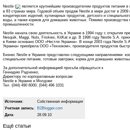
Nestle (
является крупнейшим производителем продуктов питания в м
в 83 странах мира. Годовой объем продаж Nestle в мире достиг в 2009
кондитерских изделий, кулинарных продуктов, детского и специальног
воды, а также кормов для домашних животных. Помимо производства 
промышленности.
Nestle начала свою деятельность в Украине в 1994 году с открытия п
Nesquik, Maggi, Nuts, Friskies, KitKat и др. В 1998 году Nestle S.A. 
в Киеве основано ООО «Нестле Украина». В конце 2003 года Nestle S
Украина» приобрела ООО «Техноком», производителя продуктов быстр
Бизнес Nestle в Украине представлен следующими направлениями: кофе
специальное питание, готовые завтраки, корма для домашних животны
За дополнительной информацией просьба обращаться к
Геннадию Радченко,
Директору по корпоративным вопросам
Nestle в Украине и Молдове
Тел. (044) 490 8000, (044) 496 1031
Источник
:
Собственная информация
Учетная запись
:
B2Blogger.com
Дата
:
28.09.10
Ещё статьи