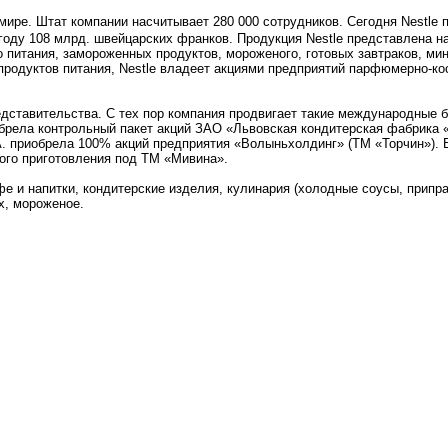
ире. Штат компании насчитывает 280 000 сотрудников. Сегодня Nestle
 году 108 млрд. швейцарских франков. Продукция Nestle представлена н
о питания, замороженных продуктов, мороженого, готовых завтраков, ми
продуктов питания, Nestle владеет акциями предприятий парфюмерно-ко
редставительства. С тех пор компания продвигает такие международные б
приобрела контрольный пакет акций ЗАО «Львовская кондитерская фабрика 
.A. приобрела 100% акций предприятия «Волыньхолдинг» (ТМ «Торчин»).
ого приготовления под ТМ «Мивина».
 и напитки, кондитерские изделия, кулинария (холодные соусы, припра
х, мороженое.