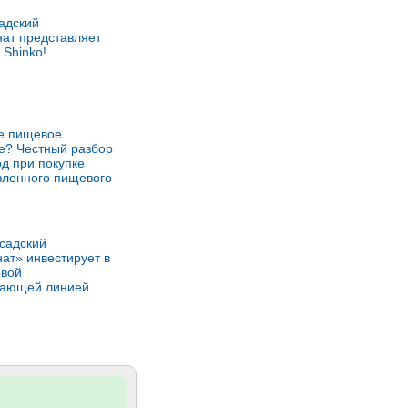
адский
ат представляет
Shinko!
ое пищевое
е? Честный разбор
од при покупке
вленного пищевого
садский
ат» инвестирует в
овой
вающей линией