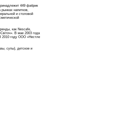
 принадлежит 449 фабрик
а рынках напитков,
неральной и столовой
сметической
ренды, как Nescafe,
«Світоч». В мае 2003 года
 В 2010 году ООО «Нестле
вы, супы), детское и