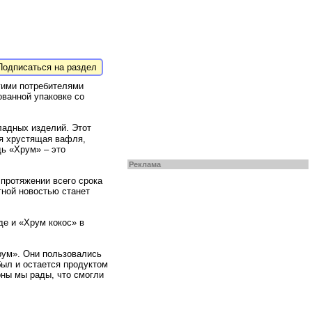
одписаться на раздел
гими потребителями
ованной упаковке со
ладных изделий. Этот
ая хрустящая вафля,
ь «Хрум» – это
Реклама
 протяжении всего срока
тной новостью станет
е и «Хрум кокос» в
рум». Они пользовались
был и остается продуктом
ны мы рады, что смогли