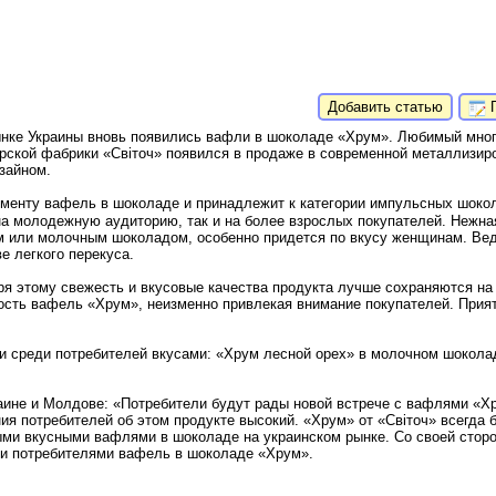
Добавить статью
П
рынке Украины вновь появились вафли в шоколаде «Хрум». Любимый мно
рской фабрики «Світоч» появился в продаже в современной металлизир
зайном.
гменту вафель в шоколаде и принадлежит к категории импульсных шоко
на молодежную аудиторию, так и на более взрослых покупателей. Нежн
 или молочным шоколадом, особенно придется по вкусу женщинам. Вед
е легкого перекуса.
ря этому свежесть и вкусовые качества продукта лучше сохраняются на
ость вафель «Хрум», неизменно привлекая внимание покупателей. Прия
 среди потребителей вкусами: «Хрум лесной орех» в молочном шоколад
раине и Молдове: «Потребители будут рады новой встрече с вафлями «Х
ия потребителей об этом продукте высокий. «Хрум» от «Світоч» всегда 
ми вкусными вафлями в шоколаде на украинском рынке. Со своей сторо
ми потребителями вафель в шоколаде «Хрум».