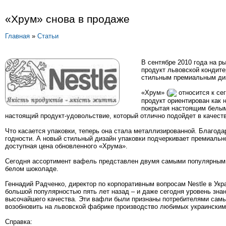
«Хрум» снова в продаже
Главная
»
Статьи
В сентябре 2010 года на 
продукт львовской кондите
стильным премиальным ди
«Хрум» (
относится к се
продукт ориентирован как 
покрытая настоящим белым
настоящий продукт-удовольствие, который отлично подойдет в качеств
Что касается упаковки, теперь она стала металлизированной. Благода
годности. А новый стильный дизайн упаковки подчеркивает премиальн
доступная цена обновленного «Хрума».
Сегодня ассортимент вафель представлен двумя самыми популярными
белом шоколаде.
Геннадий Радченко, директор по корпоративным вопросам Nestle в Ук
большой популярностью пять лет назад – и даже сегодня уровень знан
высочайшего качества. Эти вафли были признаны потребителями самы
возобновить на львовской фабрике производство любимых украински
Справка: