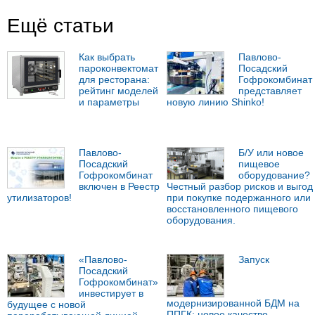
Ещё статьи
Как выбрать
Павлово-
пароконвектомат
Посадский
для ресторана:
Гофрокомбинат
рейтинг моделей
представляет
и параметры
новую линию Shinko!
Павлово-
Б/У или новое
Посадский
пищевое
Гофрокомбинат
оборудование?
включен в Реестр
Честный разбор рисков и выгод
утилизаторов!
при покупке подержанного или
восстановленного пищевого
оборудования.
«Павлово-
Запуск
Посадский
Гофрокомбинат»
инвестирует в
модернизированной БДМ на
будущее с новой
ППГК: новое качество