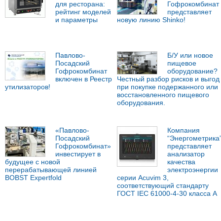
для ресторана:
Гофрокомбинат
рейтинг моделей
представляет
и параметры
новую линию Shinko!
Павлово-
Б/У или новое
Посадский
пищевое
Гофрокомбинат
оборудование?
включен в Реестр
Честный разбор рисков и выгод
утилизаторов!
при покупке подержанного или
восстановленного пищевого
оборудования.
«Павлово-
Компания
Посадский
“Энергометрика
Гофрокомбинат»
представляет
инвестирует в
анализатор
будущее с новой
качества
перерабатывающей линией
электроэнергии
BOBST Expertfold
серии Acuvim 3,
соответствующий стандарту
ГОСТ IEC 61000-4-30 класса А