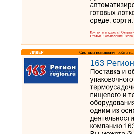
автоматизир
готовых лотко
среде, сорти..
Контакты и адреса
|
Отправи
Статьи
|
Объявления
|
Фото
ЛИДЕР
Система повышения рейтинга
163 Регион
Поставка и о
упаковочного
термоусадочн
пищевого и т
оборудования
одним из осн
деятельности
компанию 163
Вы можете бы