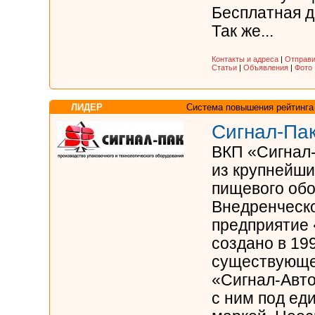
Бесплатная д
Так же...
Контакты и адреса
|
Отправи
Статьи
|
Объявления
|
Фото
ЛИДЕР
Система повышения рейтинга
Сигнал-Па
ВКП «Сигнал-
из крупнейши
пищевого обо
Внедренческо
предприятие
создано в 199
существующег
«Сигнал-Авто
с ним под ед