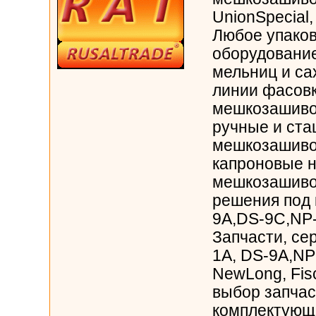
UnionSpecial,
Любое упако
оборудование
мельниц и са
линии фасовк
мешкозашиво
ручные и ста
мешкозашиво
капроновые н
мешкозашиво
решения под
9A,DS-9C,NP
Запчасти, сер
1A, DS-9A,NP-
NewLong, Fis
выбор запчас
комплектующи