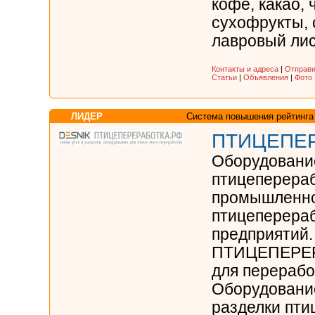
кофе, какао, 
сухофрукты, 
лавровый лист
Контакты и адреса
|
Отправи
Статьи
|
Объявления
|
Фото
ЛИДЕР
Система повышения рейтинга
ПТИЦЕПЕ
Оборудовани
птицеперера
промышленно
птицеперера
предприятий.
ПТИЦЕПЕРЕР
для перерабо
Оборудование
разделки пт