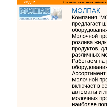
ЛИДЕР
Система повышения рейтинга
МОЛПАК
Компания "М
предлагает ш
оборудования
Молочной пр
розлива жидк
продуктов, дл
различных мо
Работаем на 
оборудования
Ассортимент
Молочной пр
включает в с
автоматы и л
молочных про
наиболее по