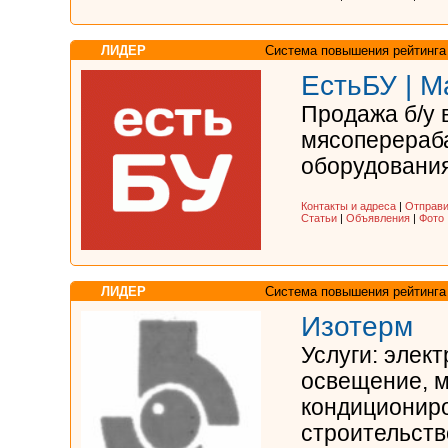
ЛИДЕР
Система повышения рейтинга
ЕстьБУ | М
Продажа б/у 
мясоперераб
оборудования
Контакты и адреса
|
Отправи
Статьи
|
Объявления
|
Фото
ЛИДЕР
Система повышения рейтинга
Изотерм
Услуги: элек
освещение, 
кондициониро
строительст