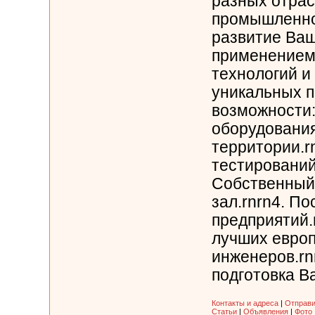
разных отра
промышленно
развитие Ваш
применением
технологий и
уникальных п
возможности:
оборудовани
территории.r
тестирований
Собственный
зал.rnrn4. П
предприятий.
лучших европ
инженеров.rn
подготовка Ва
Контакты и адреса
|
Отправи
Статьи
|
Объявления
|
Фото