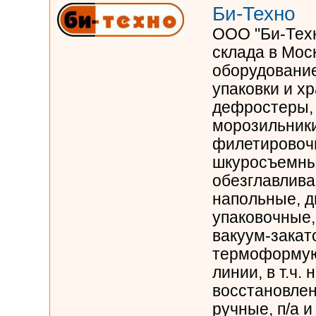
Би-Техно
ООО "Би-Техн
склада в Моск
оборудование
упаковки и х
дефростеры,
морозильники
филетировоч
шкуросъемны
обезглавлив
напольные, д
упаковочные
вакуум-зака
термоформую
линии, в т.ч.
восстановлен
ручные, п/а и