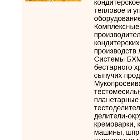
кондитерское
тепловое и у
оборудовани
Комплексные
производител
кондитерских
производств
Системы БХМ
бестарного х
сыпучих прод
Мукопросеив
тестомесиль
планетарные
тестоделител
делители-окр
кремоварки,
машины, шпр