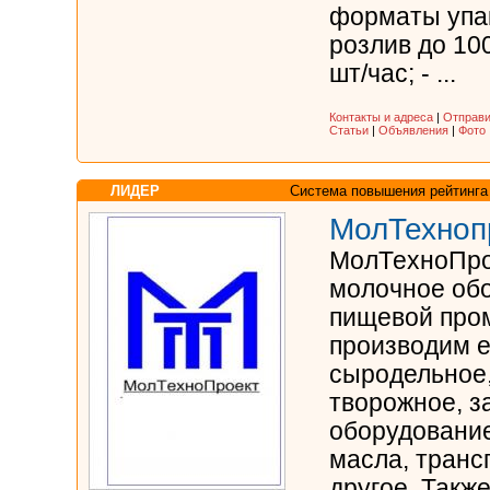
форматы упак
розлив до 10
шт/час; - ...
Контакты и адреса
|
Отправи
Статьи
|
Объявления
|
Фото
ЛИДЕР
Система повышения рейтинга
МолТехноп
МолТехноПро
молочное об
пищевой про
производим е
сыродельное,
творожное, з
оборудование
масла, транс
другое. Такж