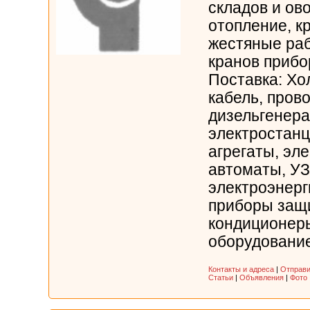
складов и о
отопление, к
жестяные ра
кранов прибо
Поставка: Хо
кабель, прово
дизельгенер
электростанц
агрегаты, эл
автоматы, УЗ
электроэнерг
приборы защ
кондиционер
оборудование 
Контакты и адреса
|
Отправи
Статьи
|
Объявления
|
Фото