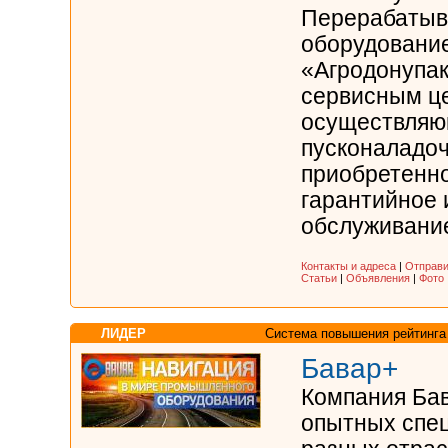
Перерабаты
оборудовани
«Агродонупак
сервисным ц
осуществля
пусконаладо
приобретенно
гарантийное 
обслуживание.
Контакты и адреса
|
Отправи
Статьи
|
Объявления
|
Фото
ЛИДЕР
Система повышения рейтинга
Бавар+
Компания Бав
опытных спе