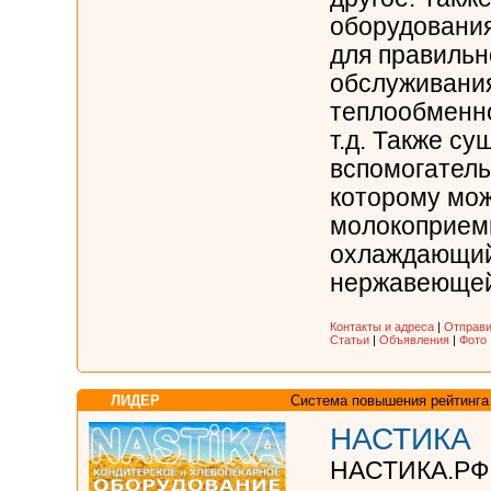
оборудовани
для правильн
обслуживания
теплообменн
т.д. Также су
вспомогатель
которому мож
молокоприем
охлаждающий
нержавеющей 
Контакты и адреса
|
Отправи
Статьи
|
Объявления
|
Фото
ЛИДЕР
Система повышения рейтинга
НАСТИКА
НАСТИКА.РФ 