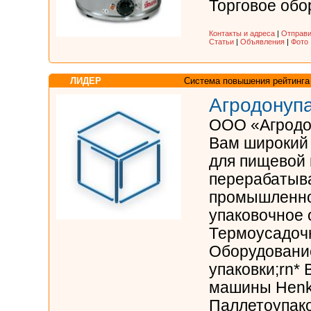
Торговое обор
Контакты и адреса
|
Отправи
Статьи
|
Объявления
|
Фото
ЛИДЕР
Система повышения рейтинга
Агродонуп
ООО «Агродо
Вам широкий 
для пищевой 
перерабаты
промышленно
упаковочное 
Термоусадочн
Оборудование
упаковки;rn*
машины Henke
Паллетоупако