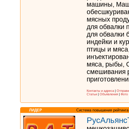
машины, Маш
обесшкуриван
мясных проду
для обвалки 
для обвалки 
индейки и ку
птицы и мяса
инъектирован
мяса, рыбы, 
смешивания р
приготовления
Контакты и адреса
|
Отправи
Статьи
|
Объявления
|
Фото
ЛИДЕР
Система повышения рейтинга
РусАльянс
мешкозашив