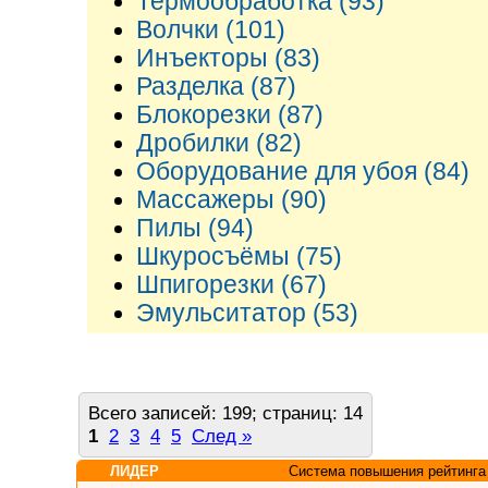
Термообработка (93)
Волчки (101)
Инъекторы (83)
Разделка (87)
Блокорезки (87)
Дробилки (82)
Оборудование для убоя (84)
Массажеры (90)
Пилы (94)
Шкуросъёмы (75)
Шпигорезки (67)
Эмульситатор (53)
Всего записей: 199; страниц: 14
1
2
3
4
5
След »
ЛИДЕР
Система повышения рейтинга