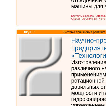
отсадочные 
машины для мя
Контакты и адреса
|
Отправи
Статьи
|
Объявления
|
Фото
ЛИДЕР
Система повышения рейтинга
Научно-пр
предприят
«Технологи
Изготовление
различного н
применением
ротационной 
давильных ст
мощности и г
гидрокопиро
управлением