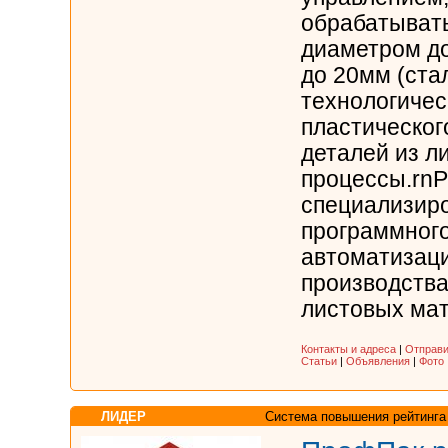
обрабатывать
диаметром до
до 20мм (ста
технологичес
пластическо
деталей из л
процессы.rnР
специализир
программного
автоматизаци
производства
листовых мат
Контакты и адреса
|
Отправи
Статьи
|
Объявления
|
Фото
ЛИДЕР
Система повышения рейтинга